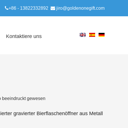

+86 - 13822332892

jiro@goldenonegift.com
Kontaktiere uns
so beeindruckt gewesen
erter gravierter Bierflaschenöffner aus Metall