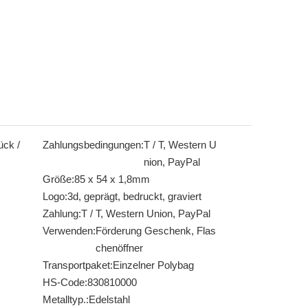
ück /
Zahlungsbedingungen:
T / T, Western U
nion, PayPal
Größe:
85 x 54 x 1,8mm
Logo:
3d, geprägt, bedruckt, graviert
Zahlung:
T / T, Western Union, PayPal
Verwenden:
Förderung Geschenk, Flas
chenöffner
Transportpaket:
Einzelner Polybag
HS-Code:
830810000
Metalltyp.:
Edelstahl