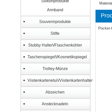
Silikonprodukte
Material
Armband
Pro
Souvenirprodukte
Pocker-K
Stifte
Stubby Halter\/Flaschenkühler
Taschenspiegel\/Kosmetikspiegel
Trolley-Münze
Visitenkartenetui\/Visitenkartenhalter
Abzeichen
Anstecknadeln