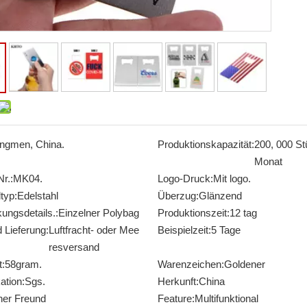
angmen, China.
Produktionskapazität:
200, 000 St
Monat
r.:
MK04.
Logo-Druck:
Mit logo.
typ:
Edelstahl
Überzug:
Glänzend
ungsdetails.:
Einzelner Polybag
Produktionszeit:
12 tag
 Lieferung:
Luftfracht- oder Mee
Beispielzeit:
5 Tage
resversand
:
58gram.
Warenzeichen:
Goldener
ation:
Sgs.
Herkunft:
China
ner Freund
Feature:
Multifunktional