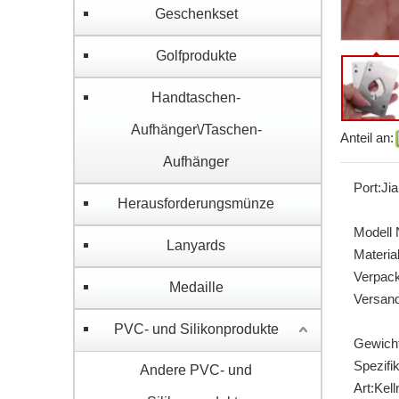
Geschenkset
Golfprodukte
Handtaschen-
Aufhänger\/Taschen-
Anteil an:
Aufhänger
Port:
Ji
Herausforderungsmünze
Modell N
Lanyards
Material
Verpack
Medaille
Versand
PVC- und Silikonprodukte
Gewicht
Spezifik
Andere PVC- und
Art:
Kell