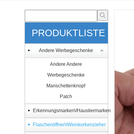
PRODUKTLISTE
Andere Werbegeschenke
Andere Andere
Werbegeschenke
Manschettenknopf
Patch
Erkennungsmarken\/Haustiermarken
Flaschenöffner\/Weinkorkenzieher