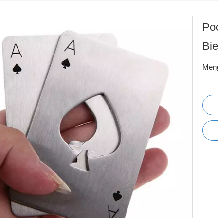
Poc
Bie
Men