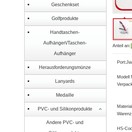
Geschenkset
Golfprodukte
Handtaschen-
Aufhänger\/Taschen-
Anteil an:
Aufhänger
Port:
Ji
Herausforderungsmünze
Modell N
Lanyards
Verpack
Medaille
Material
PVC- und Silikonprodukte
Warenz
Andere PVC- und
HS-Cod