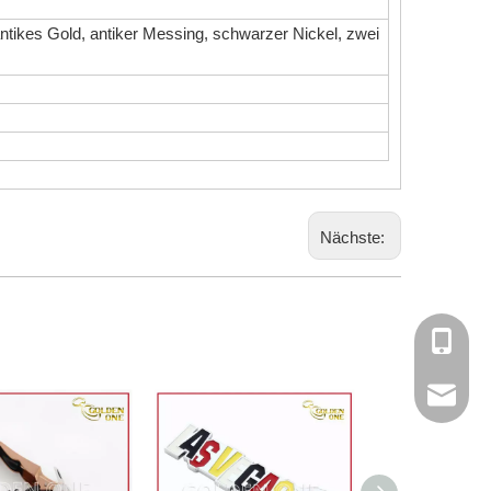
 antikes Gold, antiker Messing, schwarzer Nickel, zwei
Nächste:
+86 - 1
jiro@gol