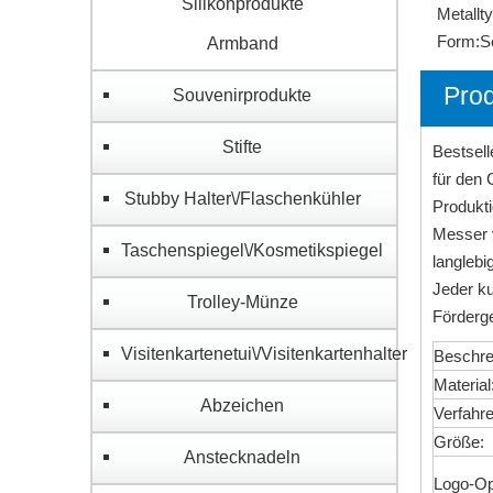
Silikonprodukte
Metallty
Form:
S
Armband
Pro
Souvenirprodukte
Stifte
Bestsel
für den 
Stubby Halter\/Flaschenkühler
Produkti
Messer v
Taschenspiegel\/Kosmetikspiegel
langlebi
Jeder ku
Trolley-Münze
Förderg
Visitenkartenetui\/Visitenkartenhalter
Beschre
Material
Abzeichen
Verfahre
Größe:
Anstecknadeln
Logo-Op