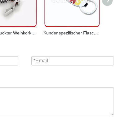
Bunt bedruckter Weinkorkenzieher aus hochwertigem Edelstahl
Kundenspezifischer Flaschenöffner aus weichem Emaille-Metall