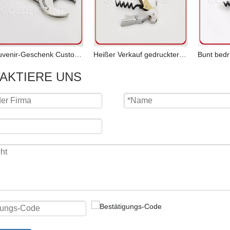
Souvenir-Geschenk Custom Wrench Shaped Antik Silber Metall Flaschenöffner
Heißer Verkauf gedruckter gebürsteter Edelstahl-Wein-Korkenzieher
AKTIERE UNS