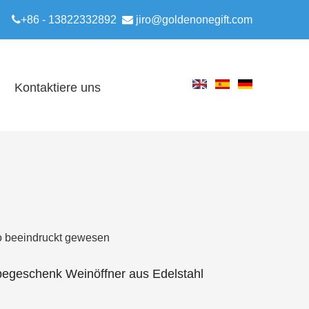

+86 - 13822332892

jiro@goldenonegift.com
Kontaktiere uns
so beeindruckt gewesen
begeschenk Weinöffner aus Edelstahl