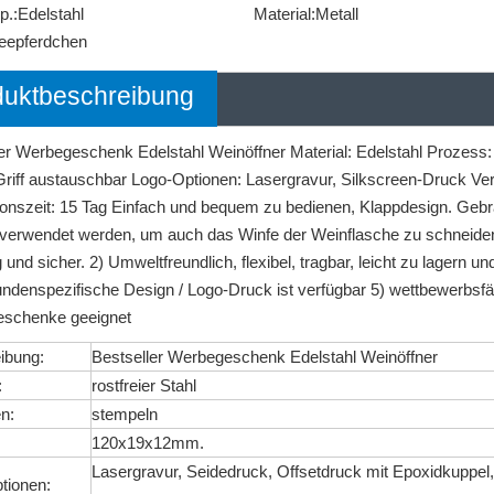
p.:
Edelstahl
Material:
Metall
eepferdchen
duktbeschreibung
ler Werbegeschenk Edelstahl Weinöffner Material: Edelstahl Prozes
Griff austauschbar Logo-Optionen: Lasergravur, Silkscreen-Druck Verp
onszeit: 15 Tag Einfach und bequem zu bedienen, Klappdesign. Gebr
erwendet werden, um auch das Winfe der Weinflasche zu schneiden. 
g und sicher. 2) Umweltfreundlich, flexibel, tragbar, leicht zu lagern 
ndenspezifische Design / Logo-Druck ist verfügbar 5) wettbewerbsfähig
eschenke geeignet
ibung:
Bestseller Werbegeschenk Edelstahl Weinöffner
:
rostfreier Stahl
n:
stempeln
120x19x12mm.
Lasergravur, Seidedruck, Offsetdruck mit Epoxidkuppel, 
tionen: