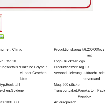
angmen, China.
Produktionskapazität:
200'000pcs
nat.
r.:
CW910.
Logo-Druck:
Mit logo.
ungsdetails.:
Einzelne Polybeut
Produktionszeit:
Tag 10
el- oder Geschen
Versand Lieferung:
Luftfracht- od
kbox
resversand
typ:
Edelstahl
Moq.:
500 stücke
eichen:
Goldener
Transportpaket:
Pappkarton; Papi
Pappbox
e:
830810000
Art:
europäisch