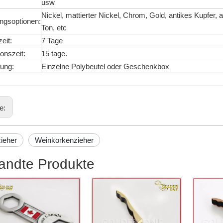
usw
Nickel, mattierter Nickel, Chrom, Gold, antikes Kupfer,
ungsoptionen:
Ton, etc
eit:
7 Tage
onszeit:
15 tage.
ung:
Einzelne Polybeutel oder Geschenkbox
ge:
ieher
Weinkorkenzieher
andte Produkte