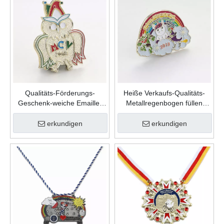
Qualitäts-Förderungs-
Heiße Verkaufs-Qualitäts-
Geschenk-weiche Emaille-
Metallregenbogen füllen
kundenspezifische nette
Farbe weiche Emaille-
Form-Zink-Legierungs-
kundenspezifische
erkundigen
erkundigen
Karnevalsnadel
Anstecknadel ein