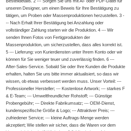
Bestelldetails. 2 --- Sorgen Sie uns mit AI- oder PDF-Datei für
unseren Designer, um einen Beweis für Ihre Bestätigung zu
tätigen, um Proben oder Massenproduktionen herzustellen. 3 -
-- Nach Erhalt Ihrer Bestätigung bei Anzahlung oder
vollständiger Zahlung starten wir die Produktion. 4 --- Wir
senden Ihnen Fotos von Fertigprodukten der
Massenproduktion, um sicherzustellen, dass alles korrekt ist.
5 --- Lieferung: von Kurierdiensten unter Ihrem Konto oder wir
können für Sie weniger teuer und zuverlässig finden. 6 ---
After-Sales-Service. Sobald Sie oder Ihre Kunden die Produkte
erhalten, halten Sie uns bitte immer aktualisiert, so dass wir
wissen, ob etwas verbessert werden muss. Unser Vorteil: ---
Professioneller Hersteller; --- Kostenlose Artwork; --- starkes F
& E-Team; --- Umweltfreundlicher Rohstoff; --- Günstige
Probengebühr; --- Direkte Fabrikumsatz; --- OEM-Dienst,
kundenspezifische Größe & Logo; --- Attraktiver Preis; ---
zufriedener Service; --- kleine Auftrags-Menge werden
akzeptiert; Wie stellen wir sicher, dass die Waren vor dem