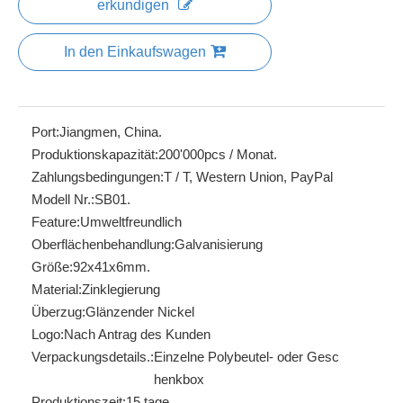
erkundigen
In den Einkaufswagen
Port:
Jiangmen, China.
Produktionskapazität:
200'000pcs / Monat.
Zahlungsbedingungen:
T / T, Western Union, PayPal
Modell Nr.:
SB01.
Feature:
Umweltfreundlich
Oberflächenbehandlung:
Galvanisierung
Größe:
92x41x6mm.
Material:
Zinklegierung
Überzug:
Glänzender Nickel
Logo:
Nach Antrag des Kunden
Verpackungsdetails.:
Einzelne Polybeutel- oder Gesc
henkbox
Produktionszeit:
15 tage.