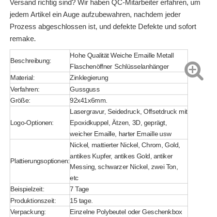
Versand richtig sind? Wir haben QC-Mitarbeiter erfahren, um
jedem Artikel ein Auge aufzubewahren, nachdem jeder
Prozess abgeschlossen ist, und defekte Defekte und sofort
remake.
Hohe Qualität Weiche Emaille Metall
Beschreibung:
Flaschenöffner Schlüsselanhänger
Material:
Zinklegierung
Verfahren:
Gussguss
Größe:
92x41x6mm.
Lasergravur, Seidedruck, Offsetdruck mit
Logo-Optionen:
Epoxidkuppel, Ätzen, 3D, geprägt,
weicher Emaille, harter Emaille usw
Nickel, mattierter Nickel, Chrom, Gold,
antikes Kupfer, antikes Gold, antiker
Plattierungsoptionen:
Messing, schwarzer Nickel, zwei Ton,
etc
Beispielzeit:
7 Tage
Produktionszeit:
15 tage.
Verpackung:
Einzelne Polybeutel oder Geschenkbox