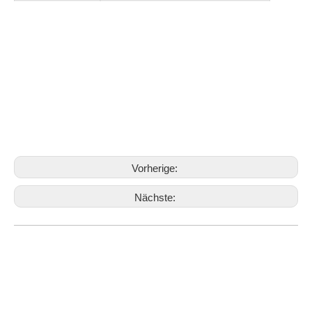
Vorherige:
Nächste:
Flaschenöffner Schlüsselanhänger
Flaschenöffner Schlüsselring.
Verwandte Produkte