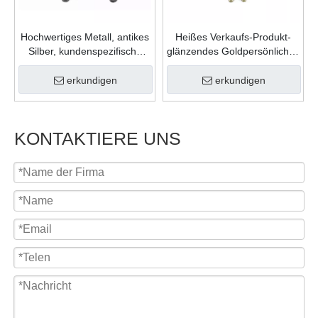
Hochwertiges Metall, antikes
Heißes Verkaufs-Produkt-
Silber, kundenspezifische
glänzendes Goldpersönliches
Form, Gießfüllung, Farben,
Geschenk-Zink-Legierungs-
Karnevalsmedaille für
weicher Emaille-
erkundigen
erkundigen
Feiergeschenk
kundenspezifisches Logo-
Medaillon
KONTAKTIERE UNS