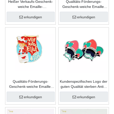
Heißer Verkaufs-Geschenk-
Qualitäts-Förderungs-
weiche Emaille-
Geschenk-weiche Emaille-
kundenspezifische
kundenspezifische
Andenken-Mode-Form-Zink-
Andenken-Form-Zink-
erkundigen
erkundigen
Legierungs-Karnevals-
Legierungs-Karnevals-
Revers-Stift
Revers-Stift
Qualitäts-Förderungs-
Kundenspezifisches Logo der
Geschenk-weiche Emaille-
guten Qualität sterben Antik-
kundenspezifische
Goldmetallsport-
Andenken-Form-Zink-
Gedenkkarnevals-Abzeichen
erkundigen
erkundigen
Legierungs-Karnevals-
Abzeichen