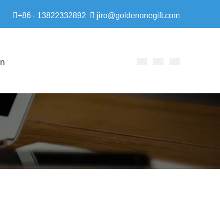

+86 - 13822332892

jiro@goldenonegift.com
en