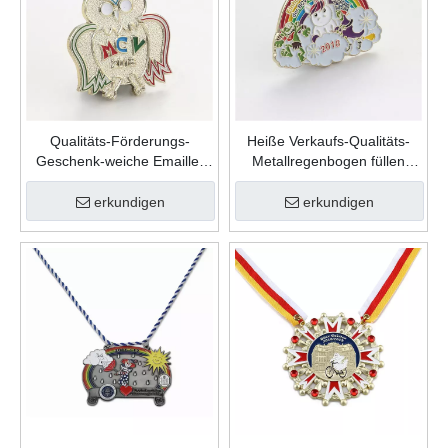
Qualitäts-Förderungs-
Heiße Verkaufs-Qualitäts-
Geschenk-weiche Emaille-
Metallregenbogen füllen
kundenspezifische nette
Farbe weiche Emaille-
Form-Zink-Legierungs-
kundenspezifische
erkundigen
erkundigen
Karnevalsnadel
Anstecknadel ein