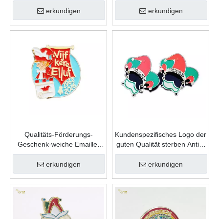
kundenspezifische
kundenspezifische
Andenken-Mode-Form-Zink-
Andenken-Form-Zink-
erkundigen
erkundigen
Legierungs-Karnevals-
Legierungs-Karnevals-
Revers-Stift
Revers-Stift
Qualitäts-Förderungs-
Kundenspezifisches Logo der
Geschenk-weiche Emaille-
guten Qualität sterben Antik-
kundenspezifische
Goldmetallsport-
Andenken-Form-Zink-
Gedenkkarnevals-Abzeichen
erkundigen
erkundigen
Legierungs-Karnevals-
Abzeichen