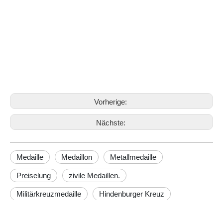
Medaille
Medaillon
Metallmedaille
Vorherige:
Nächste:
Medaille
Medaillon
Metallmedaille
Preiselung
zivile Medaillen.
Militärkreuzmedaille
Hindenburger Kreuz
Sowjetische Medaillen zu verkaufen