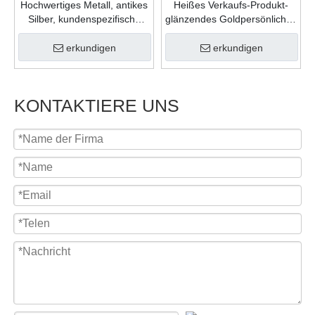
Hochwertiges Metall, antikes
Heißes Verkaufs-Produkt-
Silber, kundenspezifische
glänzendes Goldpersönliches
Form, Gießfüllung, Farben,
Geschenk-Zink-Legierungs-
Karnevalsmedaille für
weicher Emaille-
erkundigen
erkundigen
Feiergeschenk
kundenspezifisches Logo-
Medaillon
KONTAKTIERE UNS