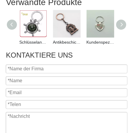
Verwandte Produkte
Schlüsselanhänger aus vernickelter Lenkrad-Zinklegierung mit Kompass
Antikbeschichtung Werbegeschenk Kundenspezifische Zinklegierung Keychain
Kundenspezifischer vollfarbiger bedruckter epoxidbeschichteter Herzform-Metall-Schlüsselanhänger
KONTAKTIERE UNS