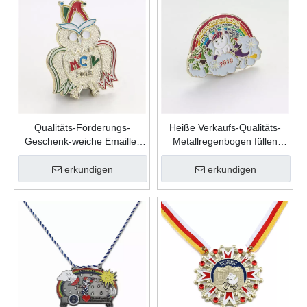
Qualitäts-Förderungs-
Heiße Verkaufs-Qualitäts-
Geschenk-weiche Emaille-
Metallregenbogen füllen
kundenspezifische nette
Farbe weiche Emaille-
Form-Zink-Legierungs-
kundenspezifische
erkundigen
erkundigen
Karnevalsnadel
Anstecknadel ein