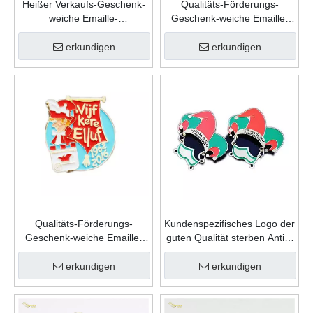
Heißer Verkaufs-Geschenk-
Qualitäts-Förderungs-
weiche Emaille-
Geschenk-weiche Emaille-
kundenspezifische
kundenspezifische
Andenken-Mode-Form-Zink-
Andenken-Form-Zink-
erkundigen
erkundigen
Legierungs-Karnevals-
Legierungs-Karnevals-
Revers-Stift
Revers-Stift
Qualitäts-Förderungs-
Kundenspezifisches Logo der
Geschenk-weiche Emaille-
guten Qualität sterben Antik-
kundenspezifische
Goldmetallsport-
Andenken-Form-Zink-
Gedenkkarnevals-Abzeichen
erkundigen
erkundigen
Legierungs-Karnevals-
Abzeichen