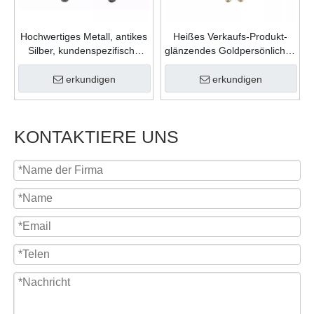
Hochwertiges Metall, antikes
Heißes Verkaufs-Produkt-
Silber, kundenspezifische
glänzendes Goldpersönliches
Form, Gießfüllung, Farben,
Geschenk-Zink-Legierungs-
Karnevalsmedaille für
weicher Emaille-
erkundigen
erkundigen
Feiergeschenk
kundenspezifisches Logo-
Medaillon
KONTAKTIERE UNS