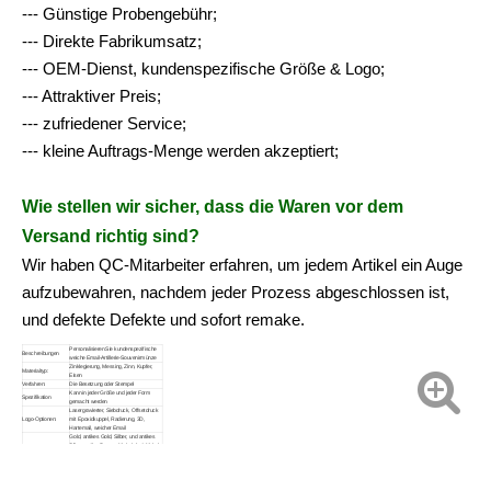
--- Günstige Probengebühr;
--- Direkte Fabrikumsatz;
--- OEM-Dienst, kundenspezifische Größe & Logo;
--- Attraktiver Preis;
--- zufriedener Service;
--- kleine Auftrags-Menge werden akzeptiert;
Wie stellen wir sicher, dass die Waren vor dem
Versand richtig sind?
Wir haben QC-Mitarbeiter erfahren, um jedem Artikel ein Auge
aufzubewahren, nachdem jeder Prozess abgeschlossen ist,
und defekte Defekte und sofort remake.
Personalisieren Sie kundenspezifische
Beschreibungen
weiche Email-Artillerie-Souvenirmünze
Zinklegierung, Messing, Zinn, Kupfer,
Materialtyp:
Eisen
Verfahren:
Die Besetzung oder Stempel
Kann in jeder Größe und jeder Form
Spezifikation
gemacht werden
Lasergravierter, Siebdruck, Offsetdruck
Logo-Optionen:
mit Epoxidkuppel, Radierung, 3D,
Hartemail, weicher Email
Gold, antikes Gold, Silber, und antikes
Silber, antike Bronze, Nickel, Anti-Nickel,
Plattierungsoptionen:
schwarzer Nickel, Messing, Anti-
Messing, Kupfer, Anti-Kupfer, gefärbter
Schwarz, Sprühmalerei
Souvenirmünze
Beispielzeit
7 Tage
Produktion TME:
15 tage.