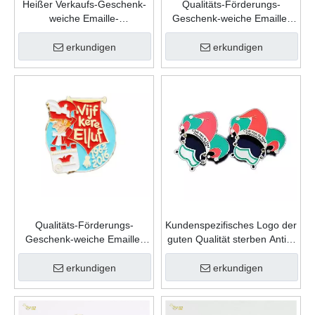
Heißer Verkaufs-Geschenk-
Qualitäts-Förderungs-
weiche Emaille-
Geschenk-weiche Emaille-
kundenspezifische
kundenspezifische
Andenken-Mode-Form-Zink-
Andenken-Form-Zink-
erkundigen
erkundigen
Legierungs-Karnevals-
Legierungs-Karnevals-
Revers-Stift
Revers-Stift
Qualitäts-Förderungs-
Kundenspezifisches Logo der
Geschenk-weiche Emaille-
guten Qualität sterben Antik-
kundenspezifische
Goldmetallsport-
Andenken-Form-Zink-
Gedenkkarnevals-Abzeichen
erkundigen
erkundigen
Legierungs-Karnevals-
Abzeichen