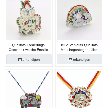
Qualitäts-Förderungs-
Heiße Verkaufs-Qualitäts-
Geschenk-weiche Emaille-
Metallregenbogen füllen
kundenspezifische nette
Farbe weiche Emaille-
Form-Zink-Legierungs-
kundenspezifische
erkundigen
erkundigen
Karnevalsnadel
Anstecknadel ein