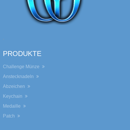
,
PRODUKTE
Challenge Münze
Anstecknadeln
Abzeichen
Keychain
Medaille
Patch