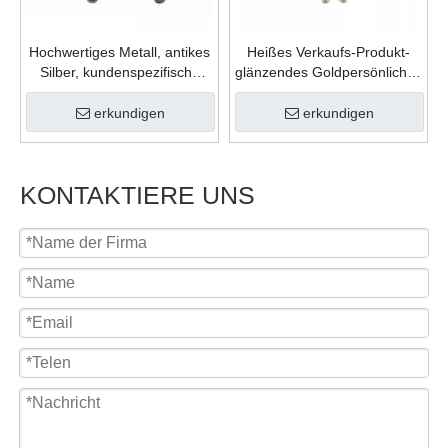
Hochwertiges Metall, antikes
Heißes Verkaufs-Produkt-
Silber, kundenspezifische
glänzendes Goldpersönliches
Form, Gießfüllung, Farben,
Geschenk-Zink-Legierungs-
Karnevalsmedaille für
weicher Emaille-
erkundigen
erkundigen
Feiergeschenk
kundenspezifisches Logo-
Medaillon
KONTAKTIERE UNS