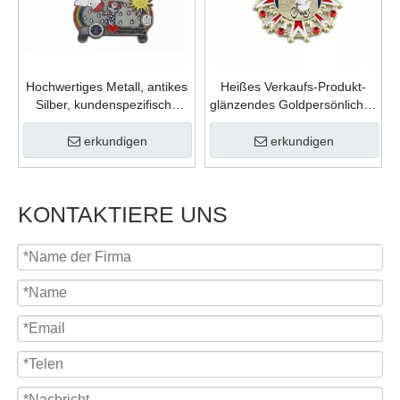
Hochwertiges Metall, antikes
Heißes Verkaufs-Produkt-
Silber, kundenspezifische
glänzendes Goldpersönliches
Form, Gießfüllung, Farben,
Geschenk-Zink-Legierungs-
Karnevalsmedaille für
weicher Emaille-
erkundigen
erkundigen
Feiergeschenk
kundenspezifisches Logo-
Medaillon
KONTAKTIERE UNS