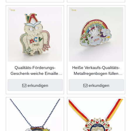
Abzeichen
Qualitäts-Förderungs-
Heiße Verkaufs-Qualitäts-
Geschenk-weiche Emaille-
Metallregenbogen füllen
kundenspezifische nette
Farbe weiche Emaille-
Form-Zink-Legierungs-
kundenspezifische
erkundigen
erkundigen
Karnevalsnadel
Anstecknadel ein