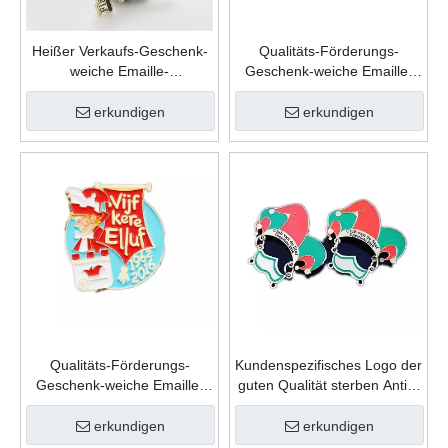
Heißer Verkaufs-Geschenk-
Qualitäts-Förderungs-
weiche Emaille-
Geschenk-weiche Emaille-
kundenspezifische
kundenspezifische
Andenken-Mode-Form-Zink-
Andenken-Form-Zink-
erkundigen
erkundigen
Legierungs-Karnevals-
Legierungs-Karnevals-
Revers-Stift
Revers-Stift
Qualitäts-Förderungs-
Kundenspezifisches Logo der
Geschenk-weiche Emaille-
guten Qualität sterben Antik-
kundenspezifische
Goldmetallsport-
Andenken-Form-Zink-
Gedenkkarnevals-Abzeichen
erkundigen
erkundigen
Legierungs-Karnevals-