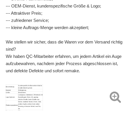
--- OEM-Dienst, kundenspezifische Größe & Logo;
--- Attraktiver Preis;
--- zufriedener Service;
--- kleine Auftrags-Menge werden akzeptiert;
Wie stellen wir sicher, dass die Waren vor dem Versand richtig
sind?
Wir haben QC-Mitarbeiter erfahren, um jedem Artikel ein Auge
aufzubewahren, nachdem jeder Prozess abgeschlossen ist,
und defekte Defekte und sofort remake.
Kundenspezifische Blumenform Weiche
Beschreibung:
Emaille Metal Keychain
Material:
Zinklegierung
Größe:
90x32x5mm.
Lasergravur, Seidedruck, Offsetdruck mit
Logo-Optionen:
Epoxidkuppel, Ätzen, 3D, geprägt,
weicher Emaille, harter Emaille usw
Nickel, mattierter Nickel, Chrom, Gold,
antikes Kupfer, antikes Gold, antiker
Plattierungsoptionen:
Messing, schwarzer Nickel, zwei Ton,
etc
Beispielzeit:
7 Tage
Produktionszeit:
15 tage.
Verpackung:
Einzelne Polybeutel oder Geschenkbox
Schlüsselkette