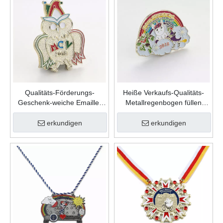
Qualitäts-Förderungs-
Heiße Verkaufs-Qualitäts-
Geschenk-weiche Emaille-
Metallregenbogen füllen
kundenspezifische nette
Farbe weiche Emaille-
Form-Zink-Legierungs-
kundenspezifische
erkundigen
erkundigen
Karnevalsnadel
Anstecknadel ein