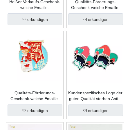
Heißer Verkaufs-Geschenk-
Qualitäts-Förderungs-
weiche Emaille-
Geschenk-weiche Emaille-
kundenspezifische
kundenspezifische
Andenken-Mode-Form-Zink-
Andenken-Form-Zink-
erkundigen
erkundigen
Legierungs-Karnevals-
Legierungs-Karnevals-
Revers-Stift
Revers-Stift
Qualitäts-Förderungs-
Kundenspezifisches Logo der
Geschenk-weiche Emaille-
guten Qualität sterben Antik-
kundenspezifische
Goldmetallsport-
Andenken-Form-Zink-
Gedenkkarnevals-Abzeichen
erkundigen
erkundigen
Legierungs-Karnevals-
Abzeichen