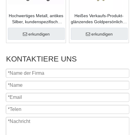
Hochwertiges Metall, antikes
Heißes Verkaufs-Produkt-
Silber, kundenspezifische
glänzendes Goldpersönliches
Form, Gießfüllung, Farben,
Geschenk-Zink-Legierungs-
Karnevalsmedaille für
weicher Emaille-
erkundigen
erkundigen
Feiergeschenk
kundenspezifisches Logo-
Medaillon
KONTAKTIERE UNS