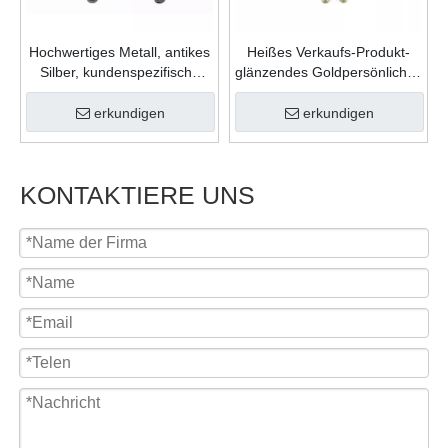
Hochwertiges Metall, antikes
Heißes Verkaufs-Produkt-
Silber, kundenspezifische
glänzendes Goldpersönliches
Form, Gießfüllung, Farben,
Geschenk-Zink-Legierungs-
Karnevalsmedaille für
weicher Emaille-
erkundigen
erkundigen
Feiergeschenk
kundenspezifisches Logo-
Medaillon
KONTAKTIERE UNS