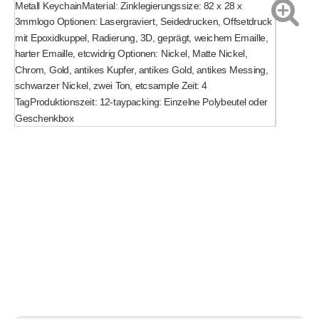
Metall KeychainMaterial: Zinklegierungssize: 82 x 28 x
3mmlogo Optionen: Lasergraviert, Seidedrucken, Offsetdruck
mit Epoxidkuppel, Radierung, 3D, geprägt, weichem Emaille,
harter Emaille, etcwidrig Optionen: Nickel, Matte Nickel,
Chrom, Gold, antikes Kupfer, antikes Gold, antikes Messing,
schwarzer Nickel, zwei Ton, etcsample Zeit: 4
TagProduktionszeit: 12-taypacking: Einzelne Polybeutel oder
Geschenkbox
Schlüsselring
Keychain
Metall Keychain