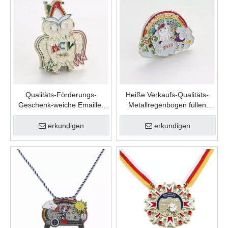
Qualitäts-Förderungs-
Heiße Verkaufs-Qualitäts-
Geschenk-weiche Emaille-
Metallregenbogen füllen
kundenspezifische nette
Farbe weiche Emaille-
Form-Zink-Legierungs-
kundenspezifische
erkundigen
erkundigen
Karnevalsnadel
Anstecknadel ein