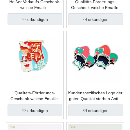
Heißer Verkaufs-Geschenk-
Qualitäts-Förderungs-
weiche Emaille-
Geschenk-weiche Emaille-
kundenspezifische
kundenspezifische
Andenken-Mode-Form-Zink-
Andenken-Form-Zink-
erkundigen
erkundigen
Legierungs-Karnevals-
Legierungs-Karnevals-
Revers-Stift
Revers-Stift
Qualitäts-Förderungs-
Kundenspezifisches Logo der
Geschenk-weiche Emaille-
guten Qualität sterben Antik-
kundenspezifische
Goldmetallsport-
Andenken-Form-Zink-
Gedenkkarnevals-Abzeichen
erkundigen
erkundigen
Legierungs-Karnevals-
Abzeichen