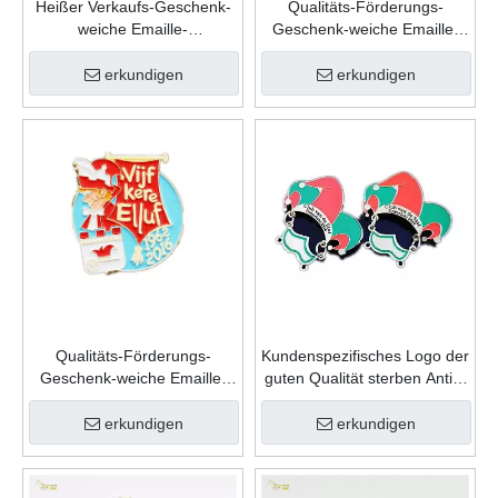
Heißer Verkaufs-Geschenk-
Qualitäts-Förderungs-
weiche Emaille-
Geschenk-weiche Emaille-
kundenspezifische
kundenspezifische
Andenken-Mode-Form-Zink-
Andenken-Form-Zink-
erkundigen
erkundigen
Legierungs-Karnevals-
Legierungs-Karnevals-
Revers-Stift
Revers-Stift
Qualitäts-Förderungs-
Kundenspezifisches Logo der
Geschenk-weiche Emaille-
guten Qualität sterben Antik-
kundenspezifische
Goldmetallsport-
Andenken-Form-Zink-
Gedenkkarnevals-Abzeichen
erkundigen
erkundigen
Legierungs-Karnevals-
Abzeichen