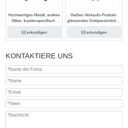
Hochwertiges Metall, antikes
Heißes Verkaufs-Produkt-
Silber, kundenspezifische
glänzendes Goldpersönliches
Form, Gießfüllung, Farben,
Geschenk-Zink-Legierungs-
Karnevalsmedaille für
weicher Emaille-
erkundigen
erkundigen
Feiergeschenk
kundenspezifisches Logo-
Medaillon
KONTAKTIERE UNS