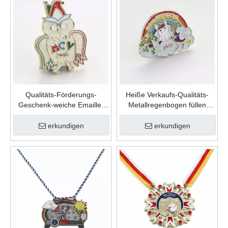
Qualitäts-Förderungs-
Heiße Verkaufs-Qualitäts-
Geschenk-weiche Emaille-
Metallregenbogen füllen
kundenspezifische nette
Farbe weiche Emaille-
Form-Zink-Legierungs-
kundenspezifische
erkundigen
erkundigen
Karnevalsnadel
Anstecknadel ein