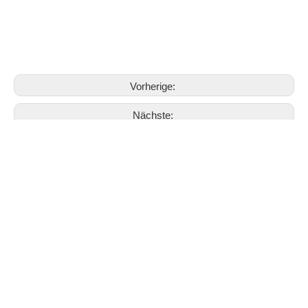
Vorherige:
Nächste:
Souvenir
Brieföffner
Souvenirgeschenk.
Verwandte Produkte
Custom Shape Graviertes Logo Souvenir Metallschild mit Holzsockel
Kundenspezifisches Design 3D-Souvenir-Holzplakette mit Metallabzeichen und Samtbox
Benutzerdefinierte hohe 3D Antik Silber Metallplatte