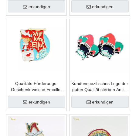
kundenspezifische
kundenspezifische
Andenken-Mode-Form-Zink-
Andenken-Form-Zink-
erkundigen
erkundigen
Legierungs-Karnevals-
Legierungs-Karnevals-
Revers-Stift
Revers-Stift
Qualitäts-Förderungs-
Kundenspezifisches Logo der
Geschenk-weiche Emaille-
guten Qualität sterben Antik-
kundenspezifische
Goldmetallsport-
Andenken-Form-Zink-
Gedenkkarnevals-Abzeichen
erkundigen
erkundigen
Legierungs-Karnevals-
Abzeichen