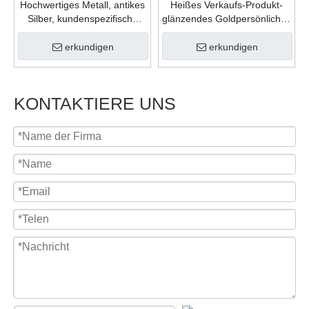
Hochwertiges Metall, antikes
Heißes Verkaufs-Produkt-
Silber, kundenspezifische
glänzendes Goldpersönliches
Form, Gießfüllung, Farben,
Geschenk-Zink-Legierungs-
Karnevalsmedaille für
weicher Emaille-
erkundigen
erkundigen
Feiergeschenk
kundenspezifisches Logo-
Medaillon
KONTAKTIERE UNS