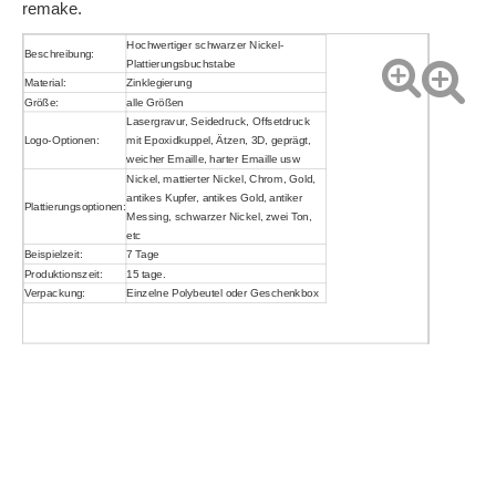
remake.
Hochwertiger schwarzer Nickel-
Beschreibung:
Plattierungsbuchstabe
Material:
Zinklegierung
Größe:
alle Größen
Lasergravur, Seidedruck, Offsetdruck
Logo-Optionen:
mit Epoxidkuppel, Ätzen, 3D, geprägt,
weicher Emaille, harter Emaille usw
Nickel, mattierter Nickel, Chrom, Gold,
antikes Kupfer, antikes Gold, antiker
Plattierungsoptionen:
Messing, schwarzer Nickel, zwei Ton,
etc
Beispielzeit:
7 Tage
Produktionszeit:
15 tage.
Verpackung:
Einzelne Polybeutel oder Geschenkbox