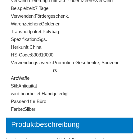
Versand Lieferung:
Luftfracht- oder Meeresversand
Beispielzeit:
7 Tage
Verwenden:
Fördergeschenk.
Warenzeichen:
Goldener
Transportpaket:
Polybag
Spezifikation:
Sgs.
Herkunft:
China
HS-Code:
830810000
Verwendungszweck:
Promotion-Geschenke, Souveni
rs
Art:
Waffe
Stil:
Antiquität
wird bearbeitet:
Handgefertigt
Passend für:
Büro
Farbe:
Silber
Produktbeschreibung