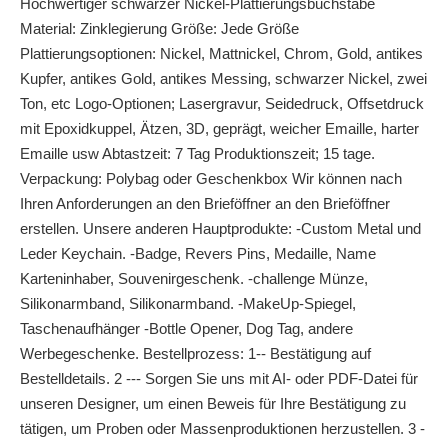
Hochwertiger schwarzer Nickel-Plattierungsbuchstabe
Material: Zinklegierung Größe: Jede Größe
Plattierungsoptionen: Nickel, Mattnickel, Chrom, Gold, antikes
Kupfer, antikes Gold, antikes Messing, schwarzer Nickel, zwei
Ton, etc Logo-Optionen; Lasergravur, Seidedruck, Offsetdruck
mit Epoxidkuppel, Ätzen, 3D, geprägt, weicher Emaille, harter
Emaille usw Abtastzeit: 7 Tag Produktionszeit; 15 tage.
Verpackung: Polybag oder Geschenkbox Wir können nach
Ihren Anforderungen an den Brieföffner an den Brieföffner
erstellen. Unsere anderen Hauptprodukte: -Custom Metal und
Leder Keychain. -Badge, Revers Pins, Medaille, Name
Karteninhaber, Souvenirgeschenk. -challenge Münze,
Silikonarmband, Silikonarmband. -MakeUp-Spiegel,
Taschenaufhänger -Bottle Opener, Dog Tag, andere
Werbegeschenke. Bestellprozess: 1-- Bestätigung auf
Bestelldetails. 2 --- Sorgen Sie uns mit AI- oder PDF-Datei für
unseren Designer, um einen Beweis für Ihre Bestätigung zu
tätigen, um Proben oder Massenproduktionen herzustellen. 3 -