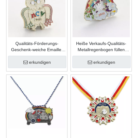
Qualitäts-Förderungs-
Heiße Verkaufs-Qualitäts-
Geschenk-weiche Emaille-
Metallregenbogen füllen
kundenspezifische nette
Farbe weiche Emaille-
Form-Zink-Legierungs-
kundenspezifische
erkundigen
erkundigen
Karnevalsnadel
Anstecknadel ein